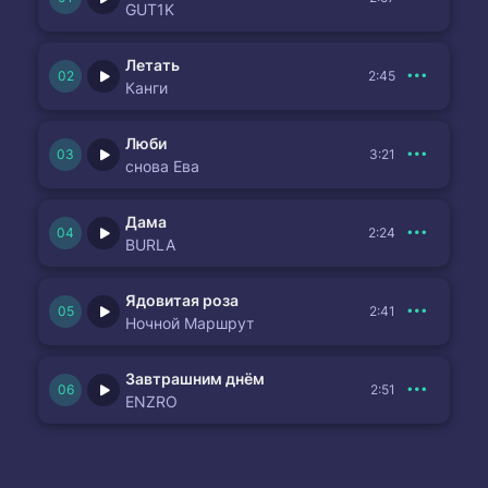
GUT1K
Летать
2:45
Канги
Люби
3:21
снова Ева
Дама
2:24
BURLA
Ядовитая роза
2:41
Ночной Маршрут
Завтрашним днём
2:51
ENZRO