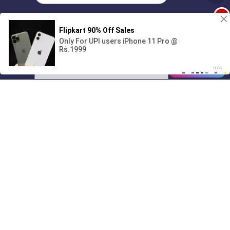
1
Поиграешь со мной? 💖🐾
00:00
01/07
20:11
Drive
Music
Материалы предоставлены
только для ознакомления! (16+)
Написать нам