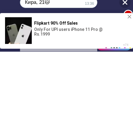
Кира, 21🐱
13:36
1
Поиграешь со мной? 💖🐾
00:00
01/07
13:36
Drive
Music
Материалы предоставлены
только для ознакомления! (16+)
Написать нам