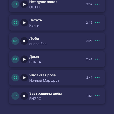
Нет душе покоя
2:57
GUT1K
Летать
2:45
Канги
Люби
3:21
снова Ева
Дама
2:24
BURLA
Ядовитая роза
2:41
Ночной Маршрут
Завтрашним днём
2:51
ENZRO