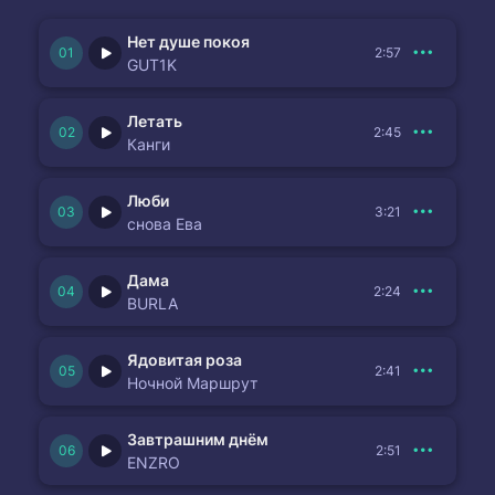
Нет душе покоя
2:57
GUT1K
Летать
2:45
Канги
Люби
3:21
снова Ева
Дама
2:24
BURLA
Ядовитая роза
2:41
Ночной Маршрут
Завтрашним днём
2:51
ENZRO