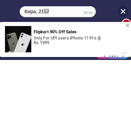
Кира, 21🐱
20:00
1
00:00
01/07
Drive
Music
Материалы предоставлены
только для ознакомления! (16+)