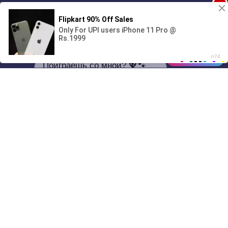
1
Поиграешь со мной? 💖🐾
00:00
01/07
18:42
Drive
Music
Материалы предоставлены
только для ознакомления! (16+)
Написать нам