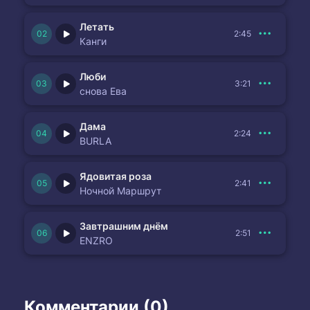
Летать
2:45
Канги
Люби
3:21
снова Ева
Дама
2:24
BURLA
Ядовитая роза
2:41
Ночной Маршрут
Завтрашним днём
2:51
ENZRO
Комментарии (0)