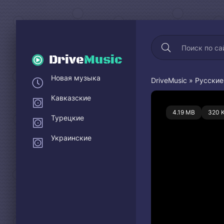
Drive
Music
Новая музыка
DriveMusic
»
Русские
Кавказские
0
4.19 MB
320 
Турецкие
Украинские