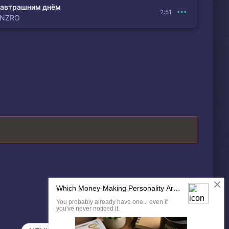
автрашним днём
2:51
ENZRO