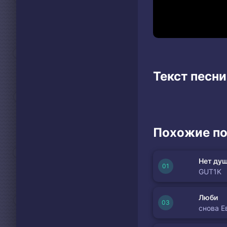
Текст песн
Похожие по
Нет душ
GUT1K
Люби
снова Е