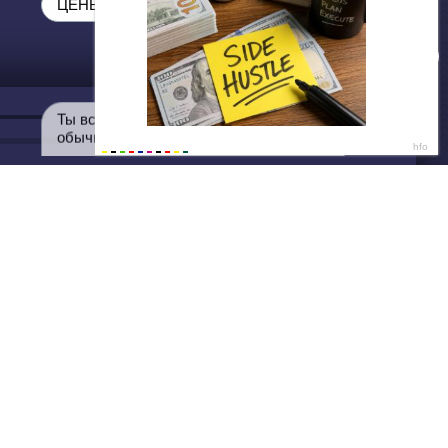
ДАЛЕЕ
Нет душе покоя - GUT1K
ЦЕНЫ НИЖЕ НЕКУДА ❗❗❗
Ты всё ещё переплачиваешь в
обычных магазинах?🤨
Написать нам