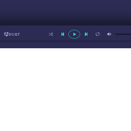
01/07
ы
(16+)