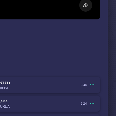
етать
2:45
анги
Дама
2:24
BURLA