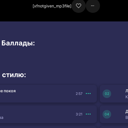
[xfnotgiven_mp3file]
и Баллады:
 стилю:
е покоя
Л
2:57
К
3:21
ва