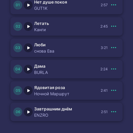
Нет душе покоя
2:57
GUT1K
Летать
2:45
Канги
Люби
3:21
снова Ева
Дама
2:24
BURLA
Ядовитая роза
2:41
Ночной Маршрут
Завтрашним днём
2:51
ENZRO