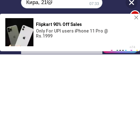
Кира, 21🐱
07:33
1
Поиграешь со мной? 💖🐾
00:00
01/07
07:33
Drive
Music
Материалы предоставлены
только для ознакомления! (16+)
Написать нам