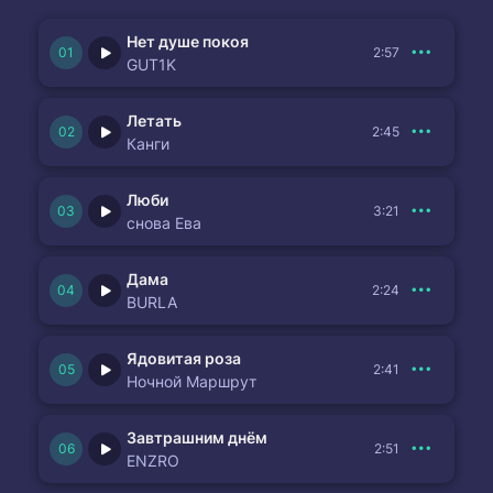
Нет душе покоя
2:57
GUT1K
Летать
2:45
Канги
Люби
3:21
снова Ева
Дама
2:24
BURLA
Ядовитая роза
2:41
Ночной Маршрут
Завтрашним днём
2:51
ENZRO