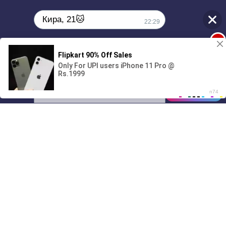
Кира, 21🐱
22:29
1
Поиграешь со мной? 💖🐾
00:00
01/07
22:29
Drive
Music
Материалы предоставлены
только для ознакомления! (16+)