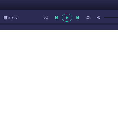
01/07
ы
(16+)