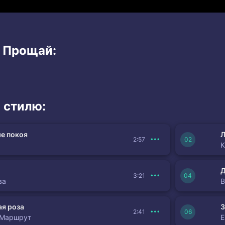
и Прощай:
 стилю:
е покоя
Л
2:57
К
3:21
ва
я роза
З
2:41
 Маршрут