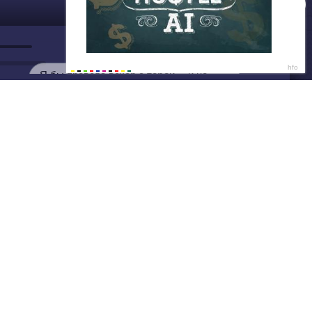
ДАЛЕЕ
Нет душе покоя - GUT1K
Привет💞
Я бы провела вечер с тобой… и не
просто так 💦
Написать нам