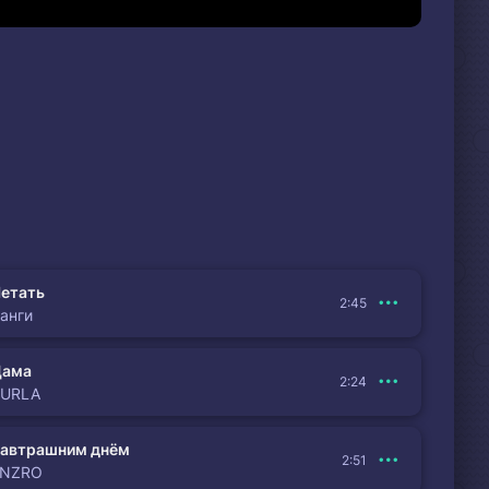
етать
2:45
анги
Дама
2:24
BURLA
автрашним днём
2:51
ENZRO