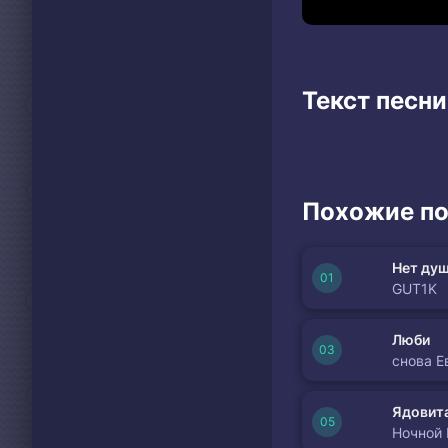
Текст песн
Похожие по
Нет душ
GUT1K
Люби
снова Е
Ядовита
Ночной