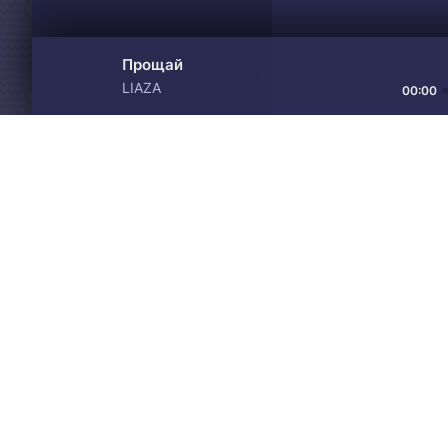
Прощай
LIAZA
00:00
Материалы предоставлен
Drive
Music
только для ознакомления! 
© 2024-2026 DRIVEMUSIC.ORG
СВЯЗЬ С АДМИНИСТРАЦИЕЙ:
ADM.DMCA@GMAIL.COM