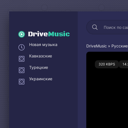
Drive
Music
Новая музыка
DriveMusic
»
Русские
Кавказские
0
320 KBPS
14
Турецкие
Украинские