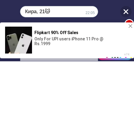
Кира, 21🐱
22:05
1
Поиграешь со мной? 💖🐾
00:00
01/07
22:05
Drive
Music
Материалы предоставлены
только для ознакомления! (16+)