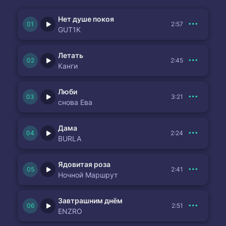
Нет душе покоя
2:57
GUT1K
Летать
2:45
Канги
Люби
3:21
снова Ева
Дама
2:24
BURLA
Ядовитая роза
2:41
Ночной Маршрут
Завтрашним днём
2:51
ENZRO