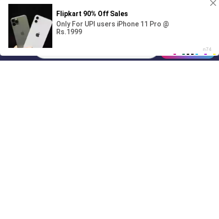
Поиграешь со мной? 💖🐾
00:00
01/07
00:16
Drive
Music
Материалы предоставлены
только для ознакомления! (16+)
Написать нам
© 2024-2026 DRIVEMUSIC.ORG