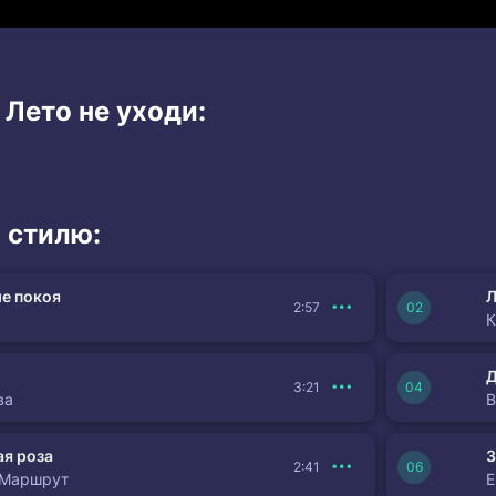
 Лето не уходи:
 стилю:
е покоя
Л
2:57
К
3:21
ва
я роза
З
2:41
 Маршрут