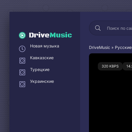
Drive
Music
Новая музыка
DriveMusic
»
Русские
Кавказские
0
320 KBPS
14
Турецкие
Украинские