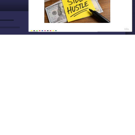
ДАЛЕЕ
Нет душе покоя - GUT1K
Тоня, 24🍑
16:1
Ищу парня на ночь💦
16:1
Написать нам