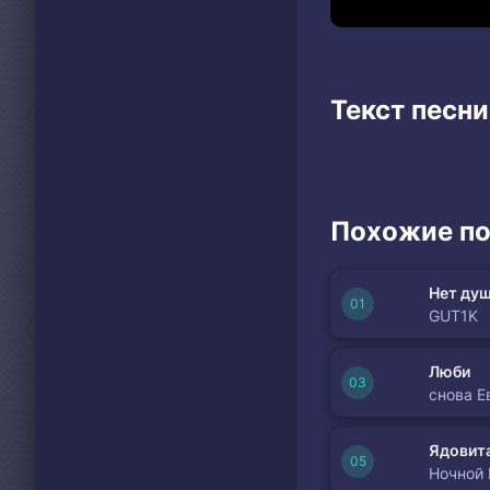
Текст песни
Похожие по
Нет душ
GUT1K
Люби
снова Е
Ядовита
Ночной