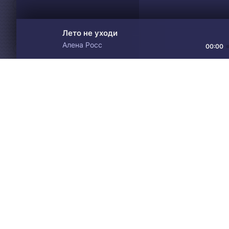
Лето не уходи
Алена Росс
00:00
Материалы предоставлен
Drive
Music
только для ознакомления! 
© 2024-2026 DRIVEMUSIC.ORG
СВЯЗЬ С АДМИНИСТРАЦИЕЙ:
ADM.DMCA@GMAIL.COM