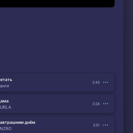
етать
2:45
анги
Дама
2:24
BURLA
автрашним днём
2:51
ENZRO