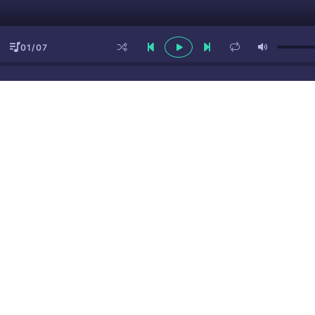
01/07
ы
(16+)