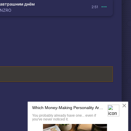
автрашним днём
2:51
ENZRO