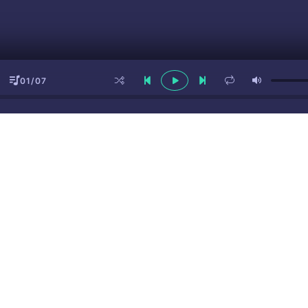
01/07
ы
(16+)