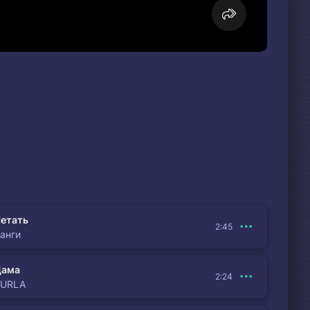
етать
2:45
анги
Дама
2:24
BURLA