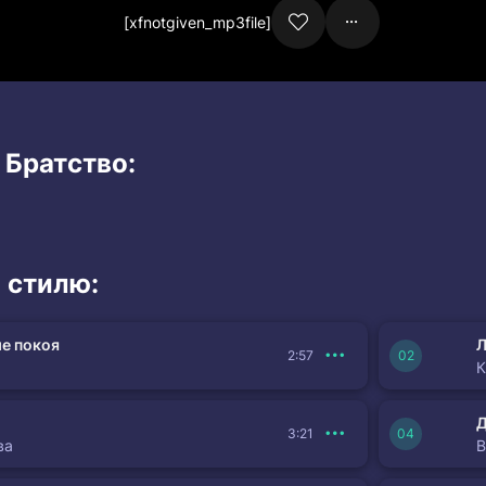
[xfnotgiven_mp3file]
 Братство:
 стилю:
е покоя
Л
2:57
К
3:21
ва