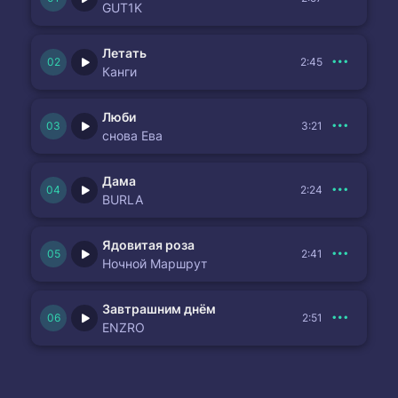
GUT1K
Летать
2:45
Канги
Люби
3:21
снова Ева
Дама
2:24
BURLA
Ядовитая роза
2:41
Ночной Маршрут
Завтрашним днём
2:51
ENZRO