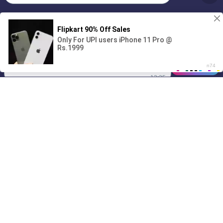
Без обязательств и лишних слов,
1
только сегодня 💦
00:00
01/07
13:25
Drive
Music
Материалы предоставлены
только для ознакомления! (16+)
Написать нам