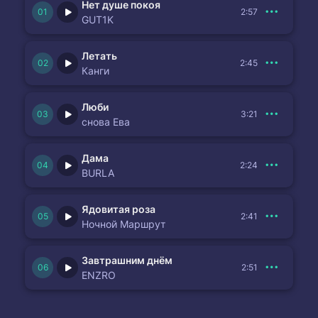
Нет душе покоя
2:57
GUT1K
Летать
2:45
Канги
Люби
3:21
снова Ева
Дама
2:24
BURLA
Ядовитая роза
2:41
Ночной Маршрут
Завтрашним днём
2:51
ENZRO