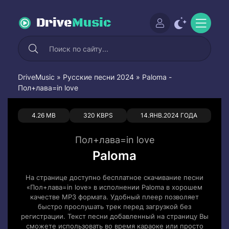
Drive
Music
DriveMusic
»
Русские песни 2024
» Paloma -
Пол+лава=in love
0
0
4.26 MB
320 KBPS
14.ЯНВ.2024 ГОДА
Пол+лава=in love
Paloma
На странице доступно бесплатное скачивание песни
«Пол+лава=in love» в исполнении Paloma в хорошем
качестве MP3 формата. Удобный плеер позволяет
быстро прослушать трек перед загрузкой без
регистрации. Текст песни добавленный на страницу Вы
сможете использовать во время караоке или просто