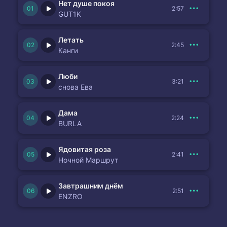
Нет душе покоя
2:57
GUT1K
Летать
2:45
Канги
Люби
3:21
снова Ева
Дама
2:24
BURLA
Ядовитая роза
2:41
Ночной Маршрут
Завтрашним днём
2:51
ENZRO