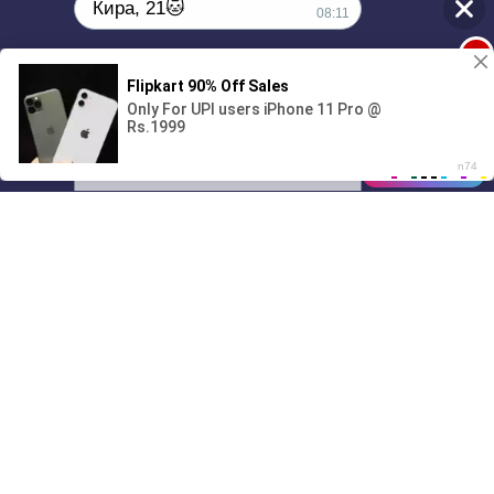
Кира, 21🐱
08:11
1
Поиграешь со мной? 💖🐾
00:00
01/07
08:11
Drive
Music
Материалы предоставлены
только для ознакомления! (16+)
Написать нам