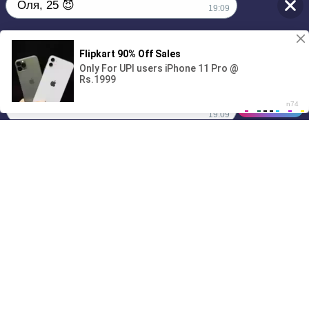
Оля, 25 😈
19:09
Без обязательств и лишних слов,
1
только сегодня 💦
00:00
01/07
19:09
Drive
Music
Материалы предоставлены
только для ознакомления! (16+)
Написать нам