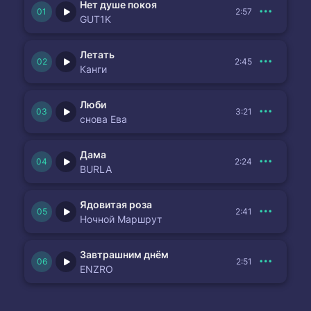
Нет душе покоя
2:57
GUT1K
Летать
2:45
Канги
Люби
3:21
снова Ева
Дама
2:24
BURLA
Ядовитая роза
2:41
Ночной Маршрут
Завтрашним днём
2:51
ENZRO