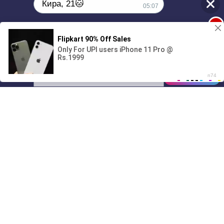
Кира, 21🐱
05:07
1
Поиграешь со мной? 💖🐾
00:00
01/07
05:07
Drive
Music
Материалы предоставлены
только для ознакомления! (16+)
Написать нам