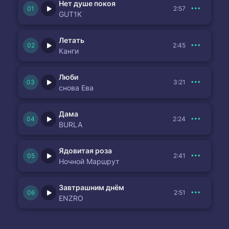
Нет душе покоя
2:57
GUT1K
Летать
2:45
Канги
Люби
3:21
снова Ева
Дама
2:24
BURLA
Ядовитая роза
2:41
Ночной Маршрут
Завтрашним днём
2:51
ENZRO