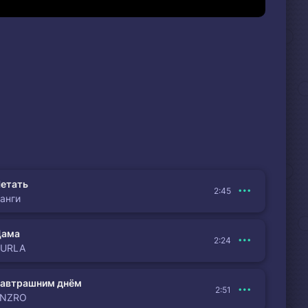
етать
2:45
анги
Дама
2:24
BURLA
автрашним днём
2:51
ENZRO