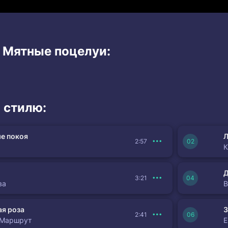
и Мятные поцелуи:
 стилю:
е покоя
Л
2:57
К
3:21
ва
я роза
З
2:41
 Маршрут