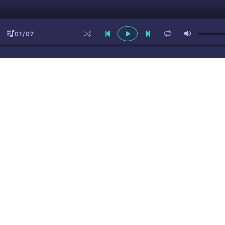
01/07
ы
(16+)