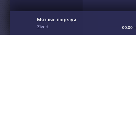
Мятные поцелуи
Zivert
00:00
Материалы предоставлен
Drive
Music
только для ознакомления! 
© 2024-2026 DRIVEMUSIC.ORG
СВЯЗЬ С АДМИНИСТРАЦИЕЙ:
ADM.DMCA@GMAIL.COM