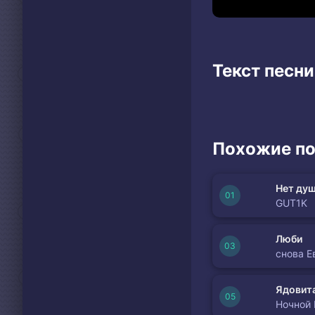
Текст песн
Похожие по
Нет душ
GUT1K
Люби
снова Е
Ядовита
Ночной