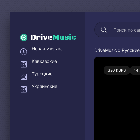
Drive
Music
Новая музыка
DriveMusic
»
Русские
Кавказские
0
320 KBPS
14
Турецкие
Украинские