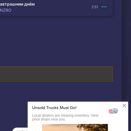
автрашним днём
2:51
ENZRO