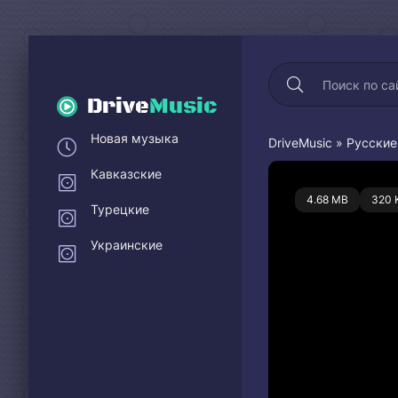
Drive
Music
Новая музыка
DriveMusic
»
Русские
Кавказские
0
4.68 MB
320 
Турецкие
Украинские