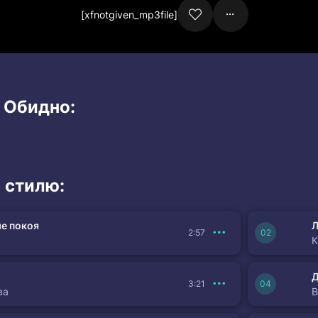
[xfnotgiven_mp3file]
 Обидно:
 стилю:
е покоя
Л
2:57
К
3:21
ва