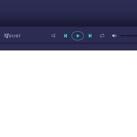
01/07
ы
(16+)