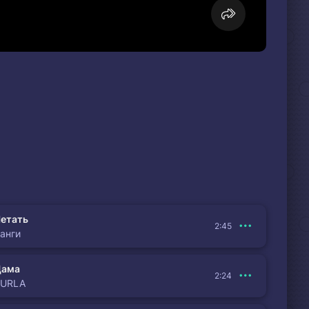
етать
2:45
анги
Дама
2:24
BURLA