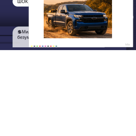
ДАЛЕЕ
Нет душе покоя - GUT1K
ШОК от цен 😳
💲Миллионы товаров из Китая с
безумными скидками💲
Написать нам