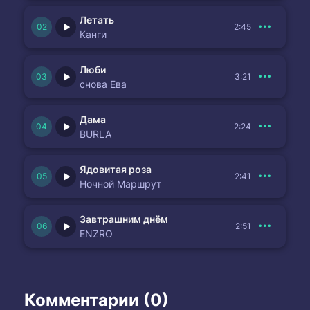
Летать
2:45
Канги
Люби
3:21
снова Ева
Дама
2:24
BURLA
Ядовитая роза
2:41
Ночной Маршрут
Завтрашним днём
2:51
ENZRO
Комментарии (0)