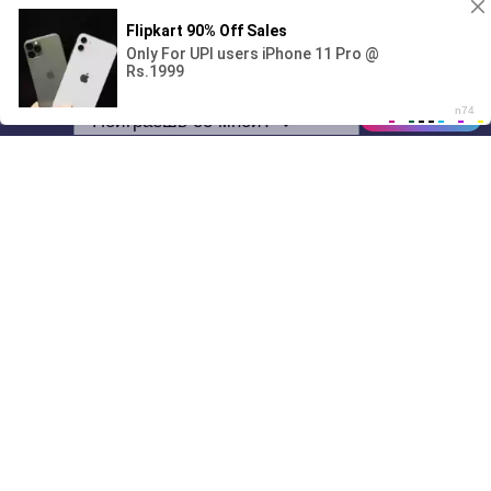
Поиграешь со мной? 💖🐾
00:00
01/07
08:55
Drive
Music
Материалы предоставлены
только для ознакомления! (16+)
Написать нам
© 2024-2026 DRIVEMUSIC.ORG