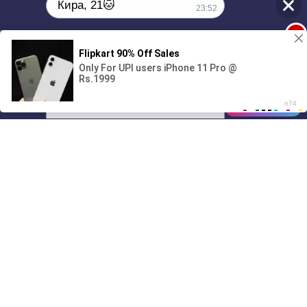
Кира, 21🐱
23:52
1
Поиграешь со мной? 💖🐾
00:00
01/07
23:52
Drive
Music
Материалы предоставлены
только для ознакомления! (16+)
Написать нам