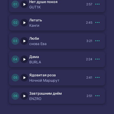
Нет душе покоя
2:57
GUT1K
Летать
2:45
Канги
Люби
3:21
снова Ева
Дама
2:24
BURLA
Ядовитая роза
2:41
Ночной Маршрут
Завтрашним днём
2:51
ENZRO