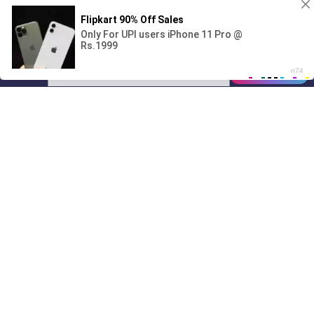
🔞Может, изменим это?💦
00:00
01/07
23:50
Drive
Music
Материалы предоставлены
только для ознакомления! (16+)
Написать нам
© 2024-2026 DRIVEMUSIC.ORG