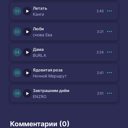
Летать
2:45
Канги
Люби
3:21
снова Ева
Дама
2:24
BURLA
Ядовитая роза
2:41
Ночной Маршрут
Завтрашним днём
2:51
ENZRO
Комментарии (0)