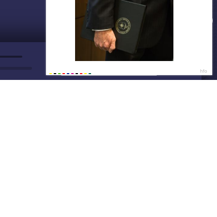
ДАЛЕЕ
Нет душе покоя - GUT1K
Видео готово ✅
09:0
☝ СМОТРЕТЬ
09:0
Написать нам