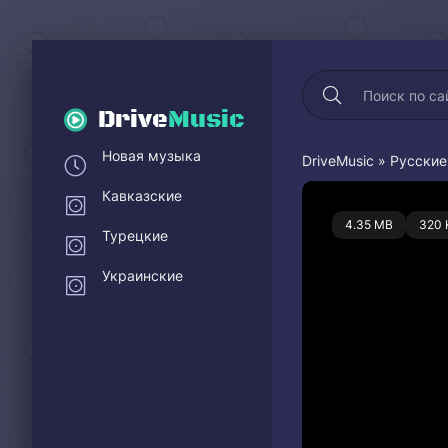
Drive
Music
Новая музыка
DriveMusic
»
Русские
Кавказские
0
4.35 MB
320 
Турецкие
Украинские