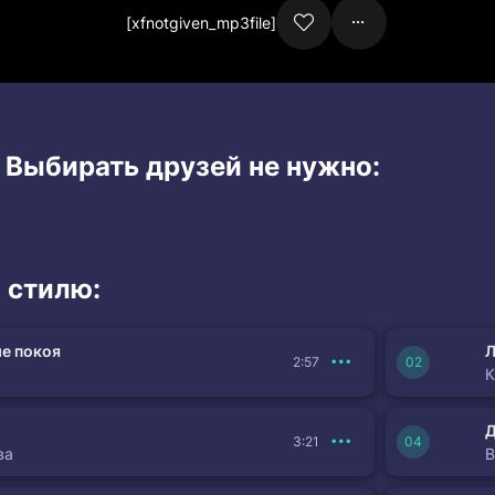
[xfnotgiven_mp3file]
 Выбирать друзей не нужно:
 стилю:
е покоя
Л
2:57
К
3:21
ва