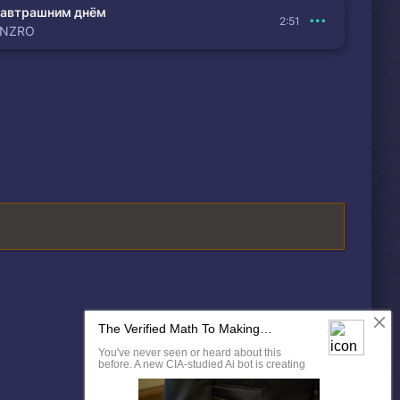
автрашним днём
2:51
ENZRO