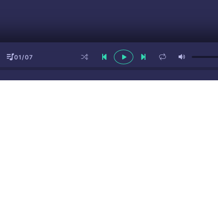
01/07
ы
(16+)