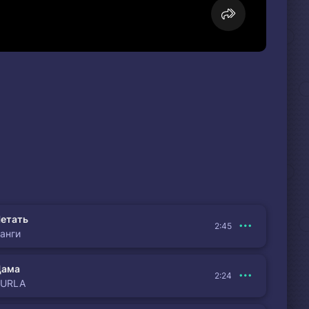
етать
2:45
анги
Дама
2:24
BURLA