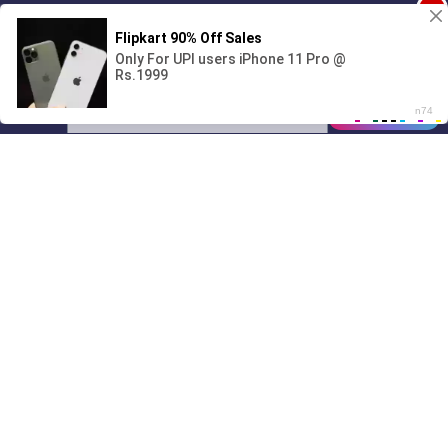
1
Поиграешь со мной? 💖🐾
00:00
01/07
13:22
Drive
Music
Материалы предоставлены
только для ознакомления! (16+)
Написать нам