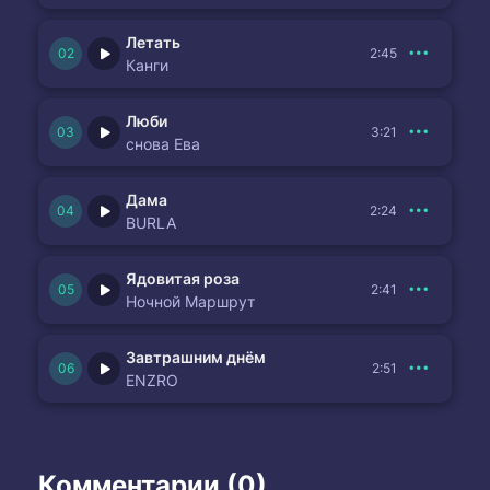
Летать
2:45
Канги
Люби
3:21
снова Ева
Дама
2:24
BURLA
Ядовитая роза
2:41
Ночной Маршрут
Завтрашним днём
2:51
ENZRO
Комментарии (0)