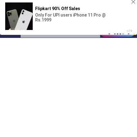
Поиграешь со мной? 💖🐾
00:00
01/07
12:37
Drive
Music
Материалы предоставлены
только для ознакомления! (16+)
Написать нам
© 2024-2026 DRIVEMUSIC.ORG