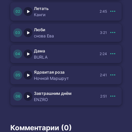
Летать
2:45
Канги
Люби
3:21
снова Ева
Дама
2:24
BURLA
Ядовитая роза
2:41
Ночной Маршрут
Завтрашним днём
2:51
ENZRO
Комментарии (0)