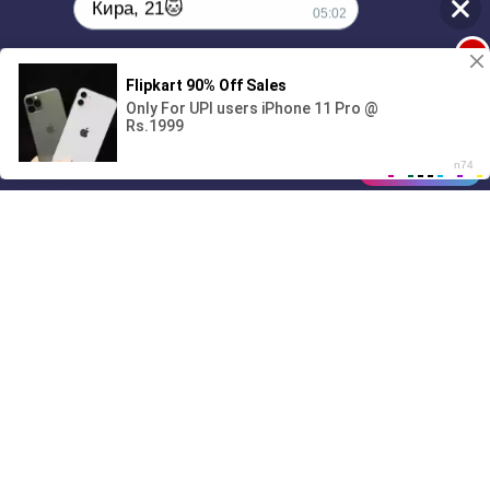
Кира, 21🐱
05:02
1
00:00
01/07
Поиграешь со мной? 💖🐾
Drive
Music
Материалы предоставлены
только для ознакомления! (16+)
05:02
Написать нам