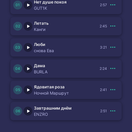
Нет душе покоя
2:57
GUT1K
Летать
2:45
Канги
Люби
3:21
снова Ева
Дама
2:24
BURLA
Ядовитая роза
2:41
Ночной Маршрут
Завтрашним днём
2:51
ENZRO