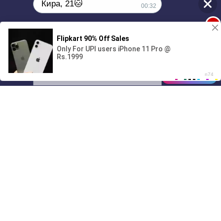
Кира, 21🐱
00:32
1
Поиграешь со мной? 💖🐾
00:00
01/07
00:32
Drive
Music
Материалы предоставлены
только для ознакомления! (16+)
Написать нам