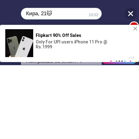
Кира, 21🐱
10:02
1
Поиграешь со мной? 💖🐾
00:00
01/07
10:02
Drive
Music
Материалы предоставлены