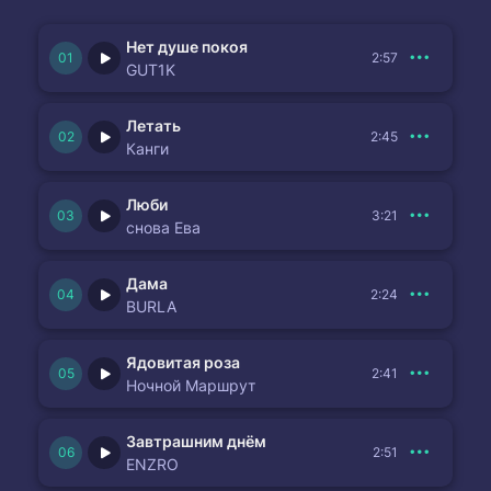
Нет душе покоя
2:57
GUT1K
Летать
2:45
Канги
Люби
3:21
снова Ева
Дама
2:24
BURLA
Ядовитая роза
2:41
Ночной Маршрут
Завтрашним днём
2:51
ENZRO