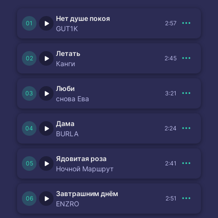
Нет душе покоя
2:57
GUT1K
Летать
2:45
Канги
Люби
3:21
снова Ева
Дама
2:24
BURLA
Ядовитая роза
2:41
Ночной Маршрут
Завтрашним днём
2:51
ENZRO