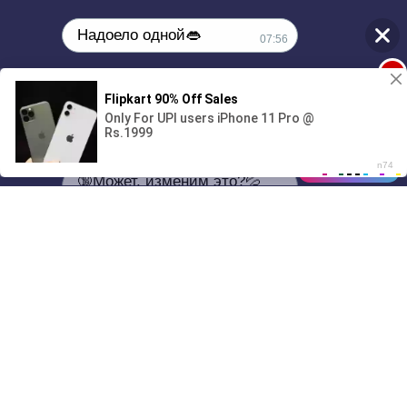
Надоело одной👄
07:56
1
🔞Может, изменим это?💦
00:00
01/07
07:56
Drive
Music
Материалы предоставлены
только для ознакомления! (16+)