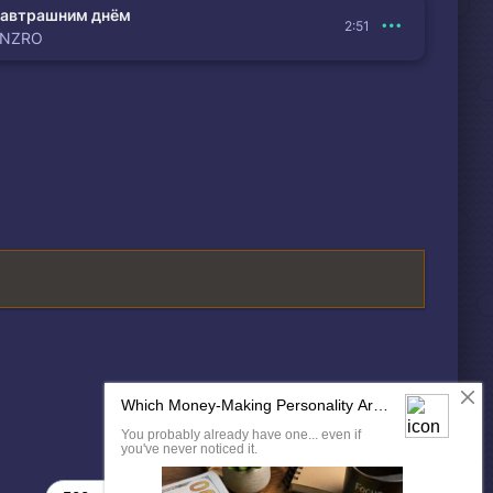
автрашним днём
2:51
ENZRO