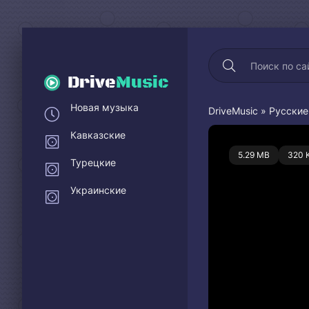
Drive
Music
Новая музыка
DriveMusic
»
Русские
Кавказские
0
5.29 MB
320 
Турецкие
Украинские