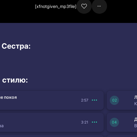
[xfnotgiven_mp3file]
 Сестра:
 стилю:
е покоя
Л
2:57
К
3:21
ва