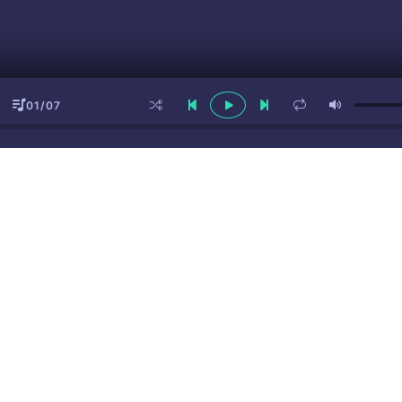
01/07
ы
(16+)