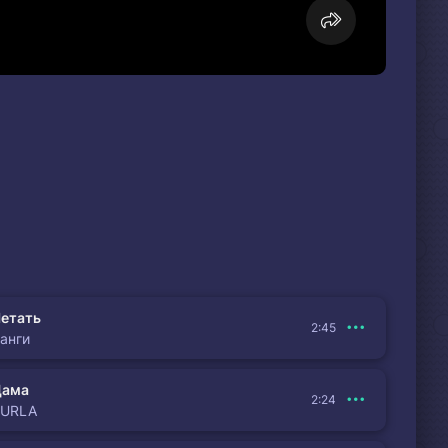
етать
2:45
анги
Дама
2:24
BURLA