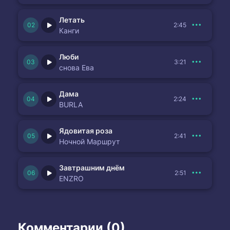
Летать
2:45
Канги
Люби
3:21
снова Ева
Дама
2:24
BURLA
Ядовитая роза
2:41
Ночной Маршрут
Завтрашним днём
2:51
ENZRO
Комментарии (0)