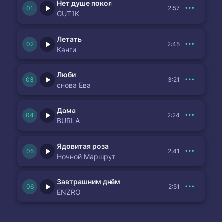
Нет душе покоя
2:57
GUT1K
Летать
2:45
Канги
Люби
3:21
снова Ева
Дама
2:24
BURLA
Ядовитая роза
2:41
Ночной Маршрут
Завтрашним днём
2:51
ENZRO