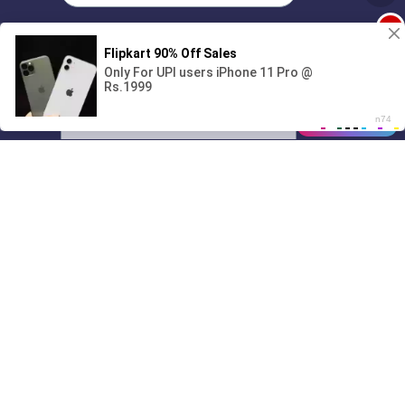
1
Поиграешь со мной? 💖🐾
00:00
01/07
10:14
Drive
Music
Материалы предоставлены
только для ознакомления! (16+)
Написать нам