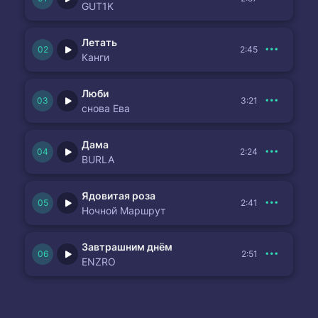
GUT1K
Летать
2:45
Канги
Люби
3:21
снова Ева
Дама
2:24
BURLA
Ядовитая роза
2:41
Ночной Маршрут
Завтрашним днём
2:51
ENZRO