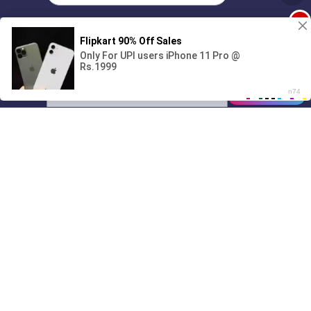
1
Поиграешь со мной? 💖🐾
00:00
01/07
10:52
Drive
Music
Материалы предоставлены
только для ознакомления! (16+)
Написать нам