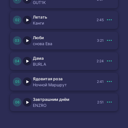
GUT1K
Летать
2:45
Канги
Люби
3:21
снова Ева
Дама
2:24
BURLA
Ядовитая роза
2:41
Ночной Маршрут
Завтрашним днём
2:51
ENZRO