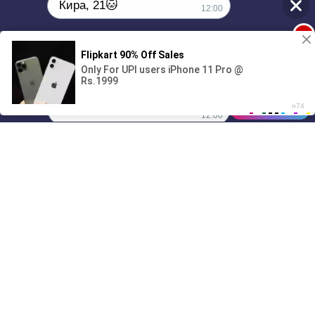
Кира, 21🐱
12:00
1
Поиграешь со мной? 💖🐾
00:00
01/07
12:00
Drive
Music
Материалы предоставлены
только для ознакомления! (16+)
Написать нам