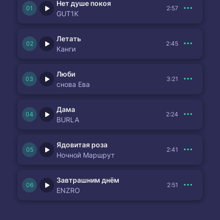
Нет душе покоя
2:57
GUT1K
Летать
2:45
Канги
Люби
3:21
снова Ева
Дама
2:24
BURLA
Ядовитая роза
2:41
Ночной Маршрут
Завтрашним днём
2:51
ENZRO