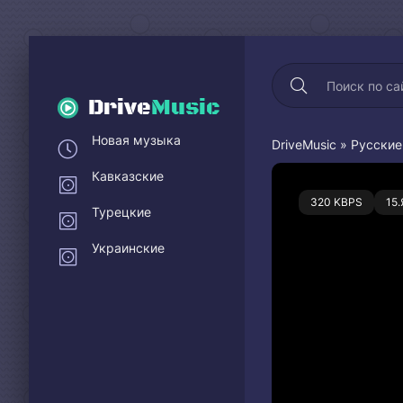
Drive
Music
Новая музыка
DriveMusic
»
Русские
Кавказские
0
320 KBPS
15
Турецкие
Украинские