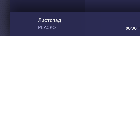
Листопад
PLACKO
00:00
Материалы предоставлен
Drive
Music
только для ознакомления! 
© 2024-2026 DRIVEMUSIC.ORG
СВЯЗЬ С АДМИНИСТРАЦИЕЙ:
ADM.DMCA@GMAIL.COM