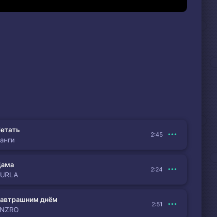
етать
2:45
анги
Дама
2:24
BURLA
автрашним днём
2:51
ENZRO