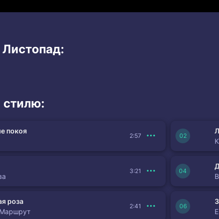
 Листопад:
 стилю:
е покоя
Л
2:57
К
3:21
ва
я роза
З
2:41
 Маршрут