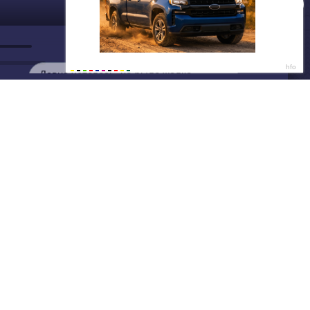
ДАЛЕЕ
Нет душе покоя - GUT1K
Мечты по скидке 🎁
Давно хотелось, но было жалко
денег? С AliExpress мечты
сбываются 🔥
Написать нам