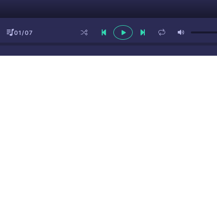
01/07
ы
(16+)