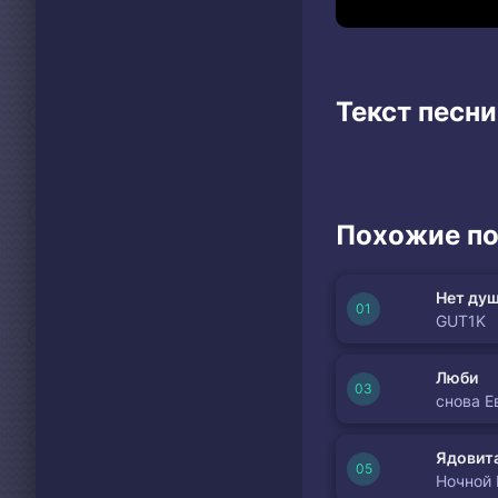
Текст песни
Похожие по
Нет душ
GUT1K
Люби
снова Е
Ядовита
Ночной