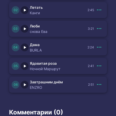
Летать
2:45
Канги
Люби
3:21
снова Ева
Дама
2:24
BURLA
Ядовитая роза
2:41
Ночной Маршрут
Завтрашним днём
2:51
ENZRO
Комментарии (0)