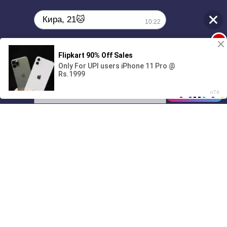
Кира, 21🐱
10:22
1
Поиграешь со мной? 💖🐾
00:00
01/07
10:22
Drive
Music
Материалы предоставлены
только для ознакомления! (16+)