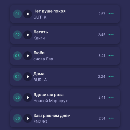
Нет душе покоя
2:57
GUT1K
Летать
2:45
Канги
Люби
3:21
снова Ева
Дама
2:24
BURLA
Ядовитая роза
2:41
Ночной Маршрут
Завтрашним днём
2:51
ENZRO