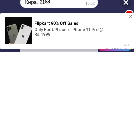
Кира, 21🐱
15:02
1
Поиграешь со мной? 💖🐾
00:00
01/07
15:02
Drive
Music
Материалы предоставлены
только для ознакомления! (16+)
Написать нам