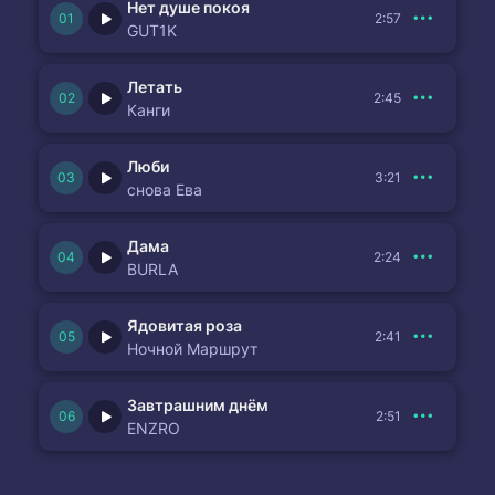
Нет душе покоя
2:57
GUT1K
Летать
2:45
Канги
Люби
3:21
снова Ева
Дама
2:24
BURLA
Ядовитая роза
2:41
Ночной Маршрут
Завтрашним днём
2:51
ENZRO