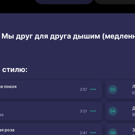
и Мы друг для друга дышим (медленн
 стилю:
е покоя
Л
2:57
К
3:21
ва
я роза
З
2:41