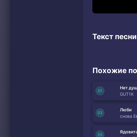
Текст песн
Похожие по
Нет душ
GUT1K
Люби
снова Е
Ядовита