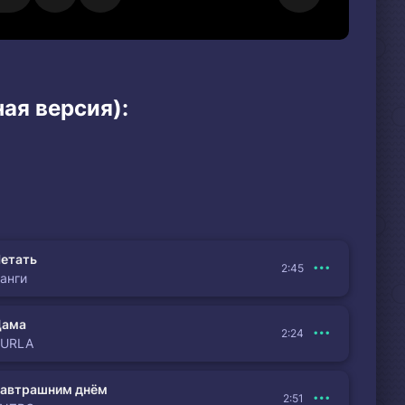
ая версия):
етать
2:45
анги
Дама
2:24
BURLA
автрашним днём
2:51