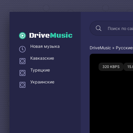
Drive
Music
Новая музыка
DriveMusic
»
Русские
Кавказские
0
320 KBPS
15
Турецкие
Украинские