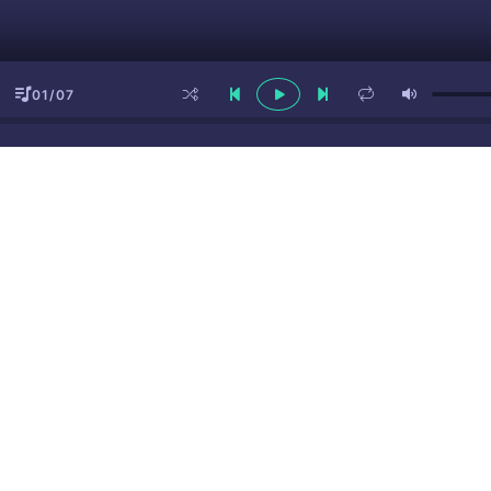
01/07
ы
(16+)