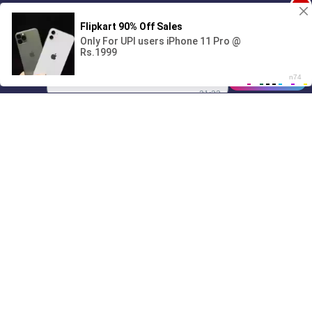
1
Поиграешь со мной? 💖🐾
00:00
01/07
21:23
Drive
Music
Материалы предоставлены
только для ознакомления! (16+)
Написать нам