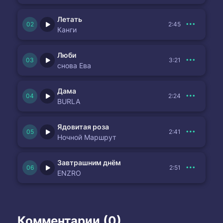
Летать
2:45
Канги
Люби
3:21
снова Ева
Дама
2:24
BURLA
Ядовитая роза
2:41
Ночной Маршрут
Завтрашним днём
2:51
ENZRO
Комментарии (0)