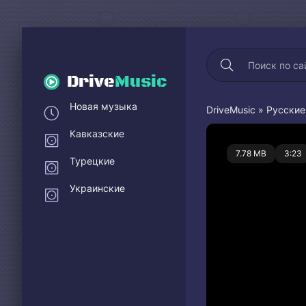
Drive
Music
Новая музыка
DriveMusic
»
Русские
Кавказские
0
7.78 MB
3:23
Турецкие
Украинские