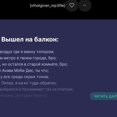
[xfnotgiven_mp3file]
 Вышел на балкон:
оздух где я махну топором;
м метро в твоем городе, бро;
 но остался в старой комнате, бро;
е Ахава Моби Дик, ты что;
жу все среди серых тонов;
 Питер, я на юг туда-обратно;
выбрался и прожимает газ на платках;
убарем, доставал братку;
ЧИТАТЬ ДА
 хрущевок и беспорядков;
ксусы, лайбы;
рные майки, высокие ставки;