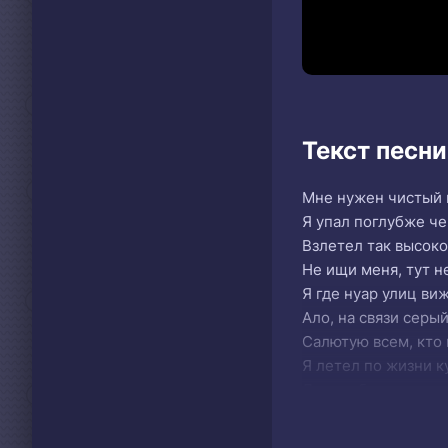
Текст песни
Мне нужен чистый в
Я упал поглубже че
Взлетел так высоко,
Не ищи меня, тут н
Я где нуар улиц ви
Ало, на связи серый
Салютую всем, кто 
Я летел по жизни к
Лавэ собакам среди
Ролексы, ламбы, ле
Девочки, карты, че