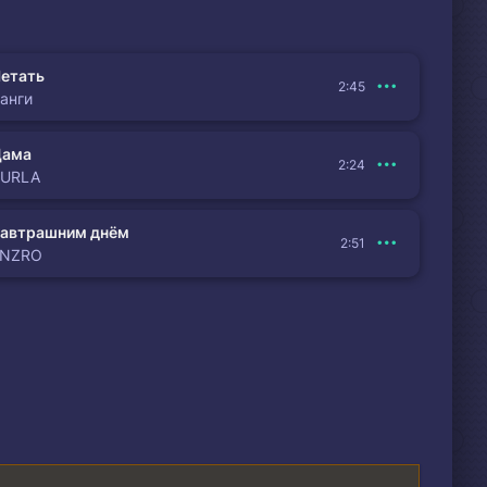
етать
2:45
анги
Дама
2:24
BURLA
автрашним днём
2:51
ENZRO