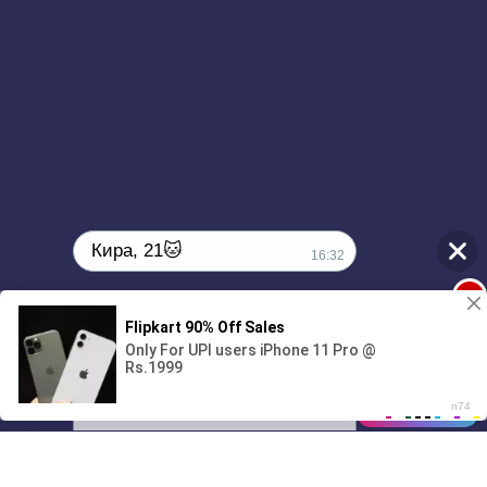
Кира, 21🐱
16:32
1
Поиграешь со мной? 💖🐾
00:00
4:56
01/07
16:32