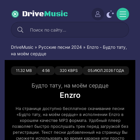
Drive
Music
DriveMusic
»
Русские песни 2024
» Enzro - Будто тату,
на моём сердце
0
0
11.32 MB
4:56
320 KBPS
05.ИЮЛ.2026 ГОДА
Будто тату, на моём сердце
Enzro
На странице доступно бесплатное скачивание песни
«Будто тату, на моём сердце» в исполнении Enzro в
хорошем качестве MP3 формата. Удобный плеер
позволяет быстро прослушать трек перед загрузкой без
регистрации. Текст песни добавленный на страницу Вы
сможете использовать во время караоке или просто