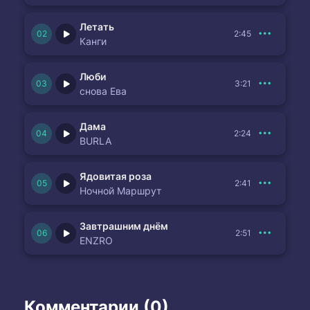
Летать
2:45
Канги
Люби
3:21
снова Ева
Дама
2:24
BURLA
Ядовитая роза
2:41
Ночной Маршрут
Завтрашним днём
2:51
ENZRO
Комментарии (0)