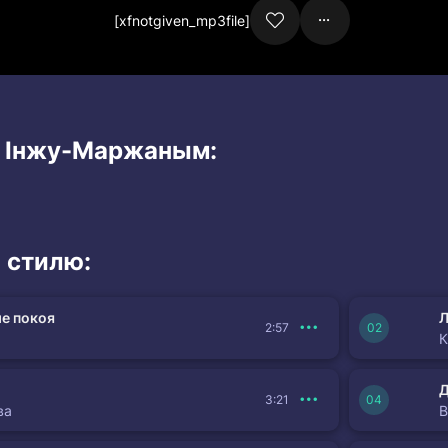
[xfnotgiven_mp3file]
и Інжу-Маржаным:
 стилю:
е покоя
Л
2:57
К
3:21
ва