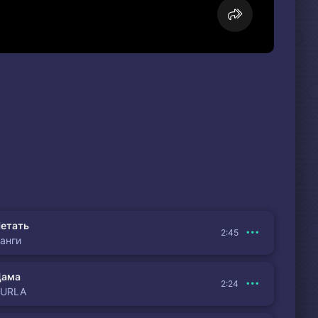
етать
2:45
анги
Дама
2:24
BURLA