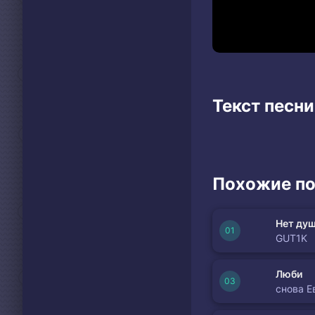
Текст песн
Похожие по
Нет душ
GUT1K
Люби
снова Е