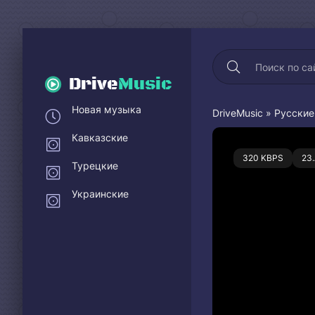
Drive
Music
Новая музыка
DriveMusic
»
Русские
Кавказские
0
320 KBPS
23
Турецкие
Украинские