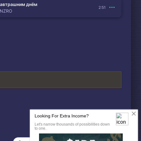
автрашним днём
2:51
ENZRO