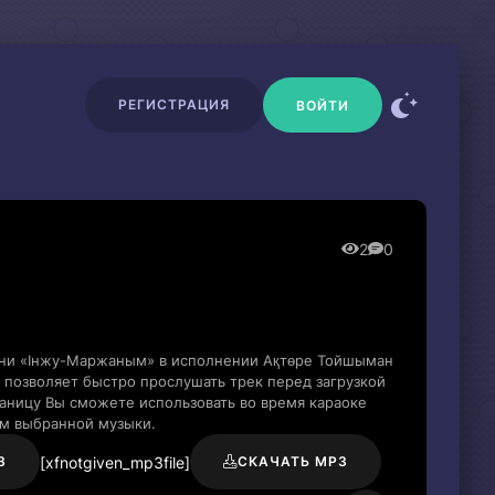
РЕГИСТРАЦИЯ
ВОЙТИ
2
0
сни «Інжу-Маржаным» в исполнении Ақтөре Тойшыман
 позволяет быстро прослушать трек перед загрузкой
раницу Вы сможете использовать во время караоке
м выбранной музыки.
[xfnotgiven_mp3file]
3
СКАЧАТЬ MP3