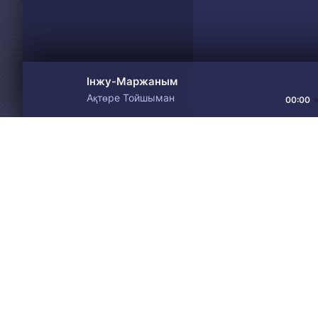
Інжу-Маржаным
Ақтөре Тойшыман
00:00
Материалы предоставлен
Drive
Music
только для ознакомления! 
© 2024-2026 DRIVEMUSIC.ORG