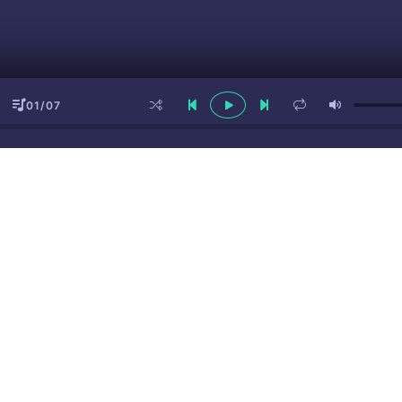
01/07
ы
(16+)