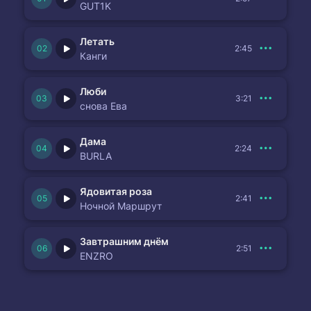
GUT1K
Летать
2:45
Канги
Люби
3:21
снова Ева
Дама
2:24
BURLA
Ядовитая роза
2:41
Ночной Маршрут
Завтрашним днём
2:51
ENZRO