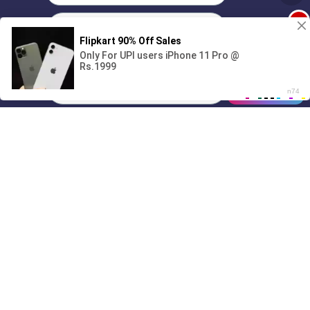
1
Поиграешь со мной? 💖🐾
00:00
01/07
05:00
Drive
Music
Материалы предоставлены
только для ознакомления! (16+)
Написать нам