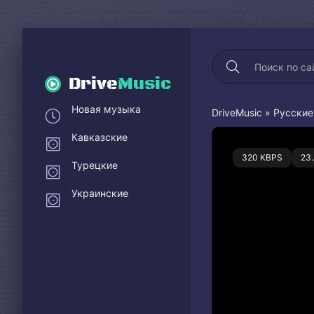
Drive
Music
Новая музыка
DriveMusic
»
Русские
Кавказские
0
320 KBPS
23
Турецкие
Украинские