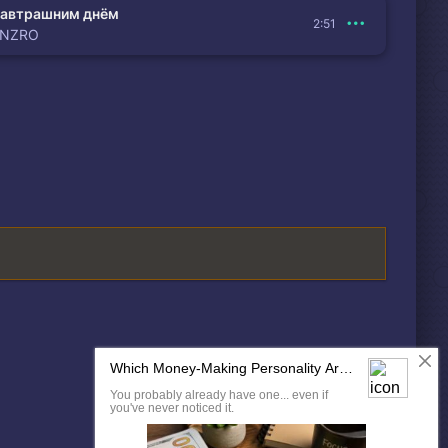
автрашним днём
2:51
ENZRO