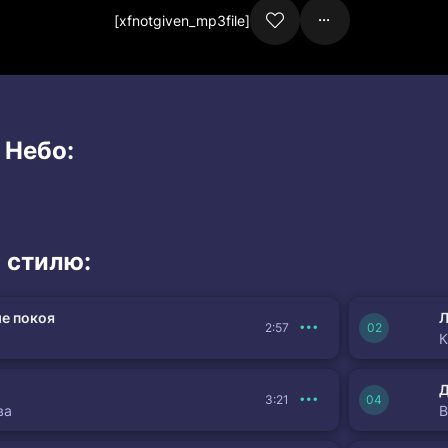
[xfnotgiven_mp3file]
 Небо:
 стилю:
е покоя
Л
2:57
К
3:21
ва