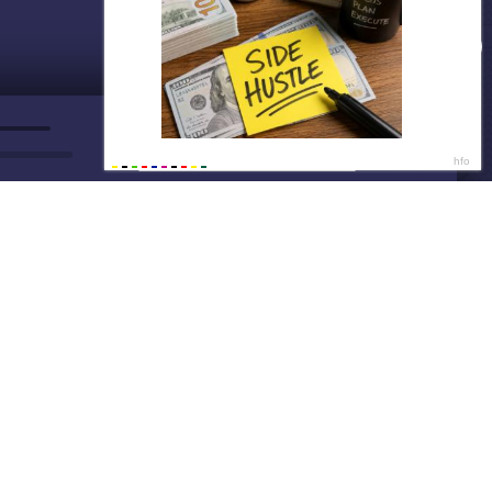
ДАЛЕЕ
Нет душе покоя - GUT1K
Видео готово ✅
08:5
☝ СМОТРЕТЬ
08:5
Написать нам