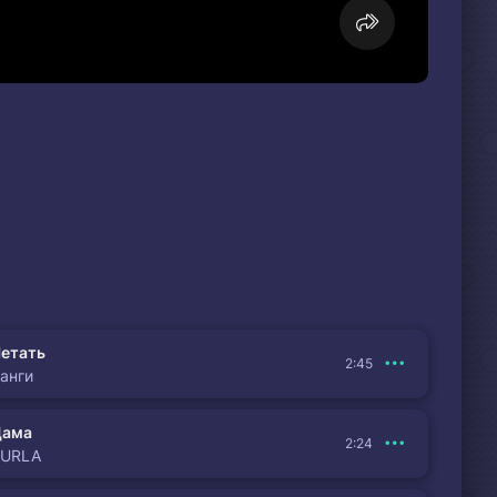
етать
2:45
анги
Дама
2:24
BURLA