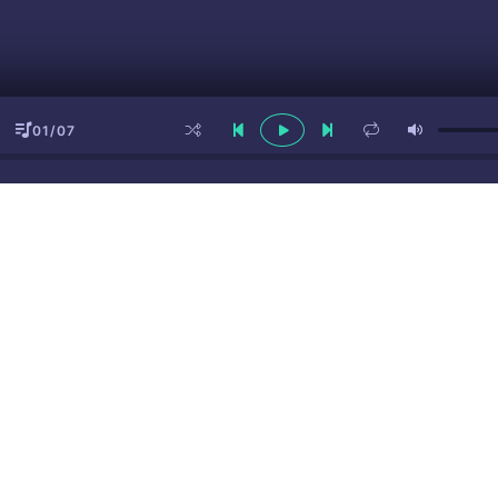
01/07
ы
(16+)