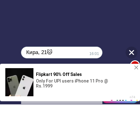
Кира, 21🐱
16:01
1
Поиграешь со мной? 💖🐾
00:00
2:09
01/07
16:01