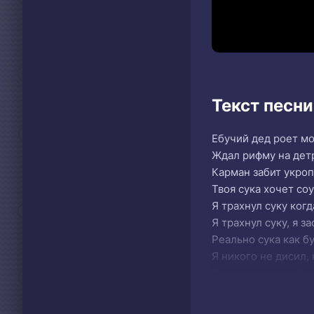
Текст песн
Ебучий дед роет мо
Ждал рифму на детр
Карман забит укроп
Твоя сука хочет соу
Я трахнул суку когд
Я трахнул суку, я за
Реально сука как б
Я никого не дисил, 
Предпочитаю найки
Выебать весь мир д
Не нравится мой фл