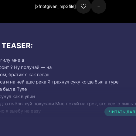
[xfnotgiven_mp3file]
и TEASER:
гилу мне а
оит ? Ну получай — на
ом, братик я как веган
са и на ней щас река Я трахнул суку когда был в туре
а был в Туле
сунул как в улий
удто пчёлы хуй покусали Мне похуй на трек, это всего лишь 
но я выебу на easy
ЧИТАТЬ ДА
 и ненавижу yeezy я
ля меня как на лайте миссия Я люблю шампусик брют и знач
оу мудак? Сказать че то мне рискни