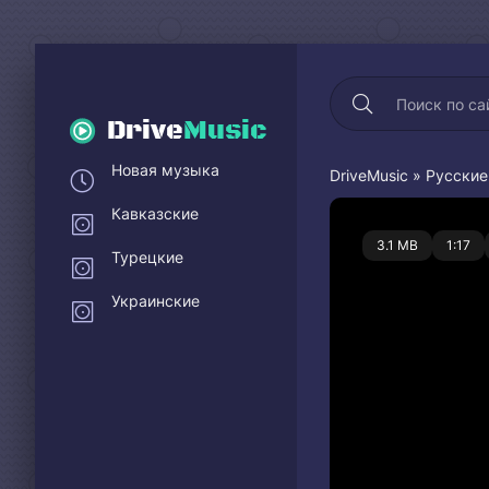
Drive
Music
Новая музыка
DriveMusic
»
Русские
Кавказские
0
3.1 MB
1:17
Турецкие
Украинские