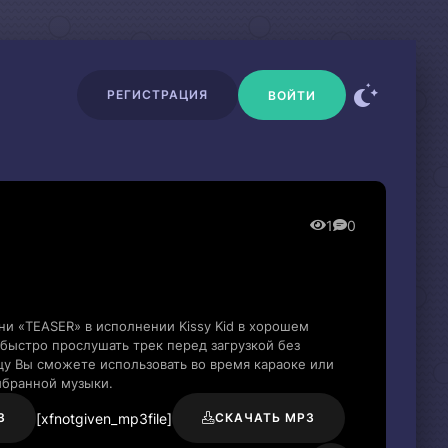
РЕГИСТРАЦИЯ
ВОЙТИ
1
0
ни «TEASER» в исполнении Kissy Kid в хорошем
быстро прослушать трек перед загрузкой без
цу Вы сможете использовать во время караоке или
ыбранной музыки.
[xfnotgiven_mp3file]
3
СКАЧАТЬ MP3