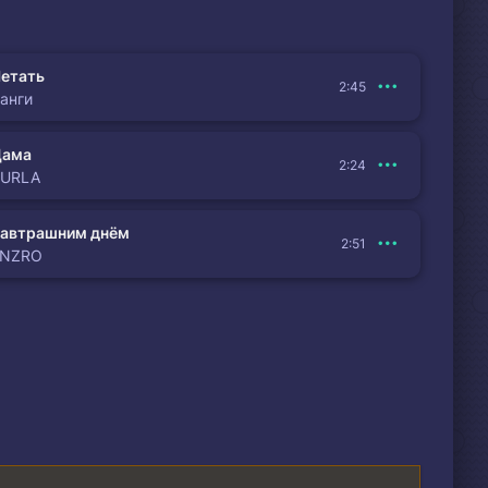
латина
етать
2:45
анги
 повар
Дама
2:24
BURLA
автрашним днём
2:51
ENZRO