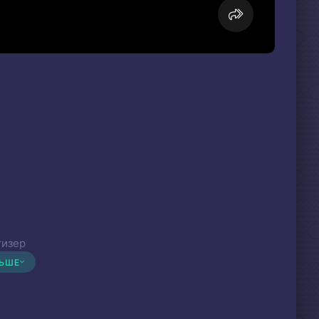
тизер
ЛЬШЕ
ит тоже риски