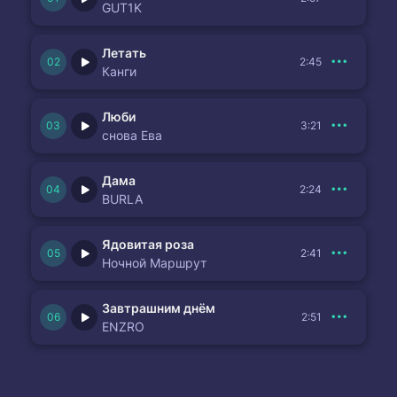
GUT1K
Летать
2:45
Канги
Люби
3:21
снова Ева
Дама
2:24
BURLA
Ядовитая роза
2:41
Ночной Маршрут
Завтрашним днём
2:51
ENZRO