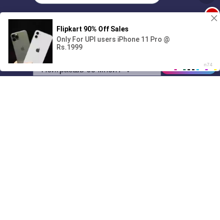
1
Поиграешь со мной? 💖🐾
00:00
2:02
01/07
10:12
Drive
Music
Материалы предоставлены
только для ознакомления! (16+)
Написать нам